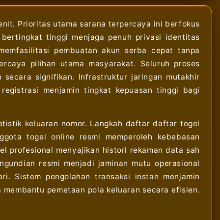
it. Prioritas utama sarana terpercaya ini berfokus
ertingkat tinggi menjaga penuh privasi identitas
emfasilitasi pembuatan akun serba cepat tanpa
rpercaya pilihan utama masyarakat. Seluruh proses
secara signifikan. Infrastruktur jaringan mutakhir
egistrasi menjamin tingkat kepuasan tinggi bagi
atistik keluaran nomor. Langkah daftar daftar togel
anggota togel online resmi memperoleh kebebasan
el profesional menyajikan histori rekaman data sah
engundian resmi menjadi jaminan mutu operasional
i. Sistem pengolahan transaksi instan menjamin
sa membantu pemetaan pola keluaran secara efisien.