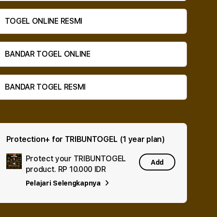
TOGEL ONLINE RESMI
BANDAR TOGEL ONLINE
BANDAR TOGEL RESMI
Protection+ for TRIBUNTOGEL (1 year plan)
Protect your TRIBUNTOGEL
Add
Add
product.
RP 10.000 IDR
Apple
Pelajari Selengkapnya
Care