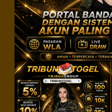
Open
media
1
in
modal