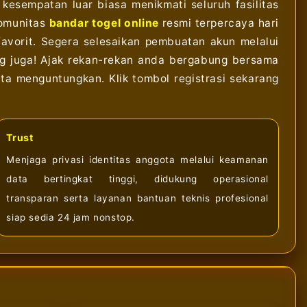
kesempatan luar biasa menikmati seluruh fasilitas
komunitas
bandar togel online
resmi terpercaya hari
 favorit. Segera selesaikan pembuatan akun melalui
rang juga! Ajak rekan-rekan anda bergabung bersama
rta menguntungkan. Klik tombol registrasi sekarang
Trust
Menjaga privasi identitas anggota melalui keamanan
data bertingkat tinggi, didukung operasional
transparan serta layanan bantuan teknis profesional
siap sedia 24 jam nonstop.