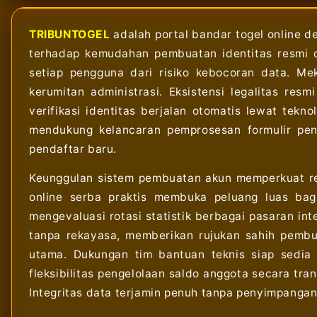
TRIBUNTOGEL
adalah portal bandar togel online d
terhadap kemudahan pembuatan identitas resmi ca
setiap pengguna dari risiko kebocoran data. Me
kerumitan administrasi. Eksistensi legalitas res
verifikasi identitas berjalan otomatis lewat tekn
mendukung kelancaran pemprosesan formulir pend
pendaftar baru.
Keunggulan sistem pembuatan akun memperkuat r
online serba praktis membuka peluang luas bagi
mengevaluasi rotasi statistik berbagai pasaran in
tanpa rekayasa, memberikan rujukan sahih pembua
utama. Dukungan tim bantuan teknis siap sedia
fleksibilitas pengelolaan saldo anggota secara tr
Integritas data terjamin penuh tanpa penyimpangan