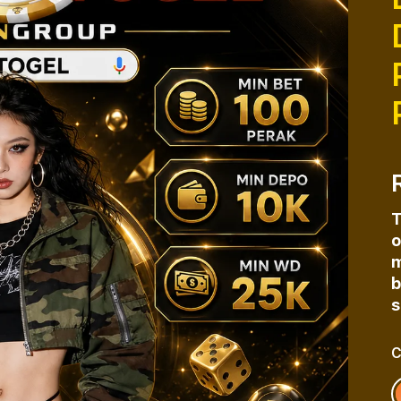
T
o
m
s
C