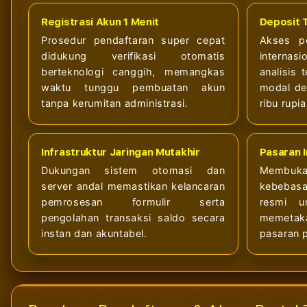
Registrasi Akun 1 Menit
Deposit 
Prosedur pendaftaran super cepat
Akses p
didukung verifikasi otomatis
internasi
berteknologi canggih, memangkas
analisis
waktu tunggu pembuatan akun
modal de
tanpa kerumitan administrasi.
ribu rupia
Infrastruktur Jaringan Mutakhir
Pasaran 
Dukungan sistem otomasi dan
Membuk
server andal memastikan kelancaran
kebebas
pemrosesan formulir serta
resmi u
pengolahan transaksi saldo secara
memetaka
instan dan akuntabel.
pasaran p