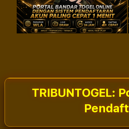
Open
Open
Open
media
media
media
4
6
8
in
in
in
modal
modal
modal
TRIBUNTOGEL: Po
Pendaft