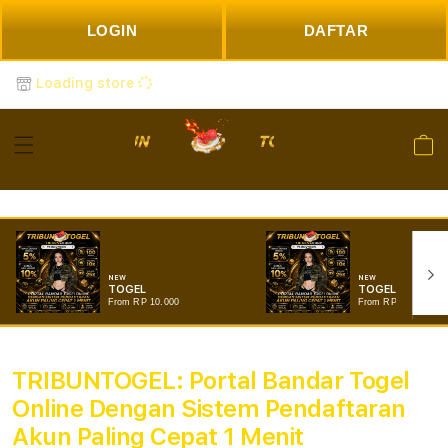
LOGIN
DAFTAR
Loading store
Cart
NEW
NEW
TOGEL
TOGEL ONLINE
From RP 10.000
From RP 10.000
NEW
TRIBUNTOGEL: Portal Bandar Togel
Online Dengan Sistem Pendaftaran
Akun Paling Cepat 1 Menit