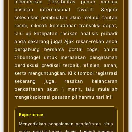
memberikan fleksibilitas penuh menuju
pasaran internasional favorit. Segera
selesaikan pembuatan akun melalui tautan
resmi, nikmati kemudahan transaksi cepat,
lalu uji ketepatan racikan analisis pribadi
anda sekarang juga! Ajak rekan-rekan anda
bergabung bersama portal togel online
tribuntogel untuk merasakan pengalaman
berdiskusi prediksi terbaik, efisien, aman,
serta menguntungkan. Klik tombol registrasi
sekarang juga, rasakan kelancaran
pendaftaran akun 1 menit, lalu mulailah
mengeksplorasi pasaran pilihanmu hari ini!
Experience
Menyediakan pengalaman pendaftaran akun
serba praktis hanya dalam 1 menit dengan