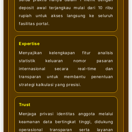
deposit awal terjangkau mulai dari 10 ribu
rupiah untuk akses langsung ke seluruh
fasilitas portal.
Expertise
Menyajikan kelengkapan fitur analisis
statistik keluaran nomor pasaran
internasional secara real-time dan
transparan untuk membantu penentuan
strategi kalkulasi yang presisi.
Trust
Menjaga privasi identitas anggota melalui
keamanan data bertingkat tinggi, didukung
operasional transparan serta layanan