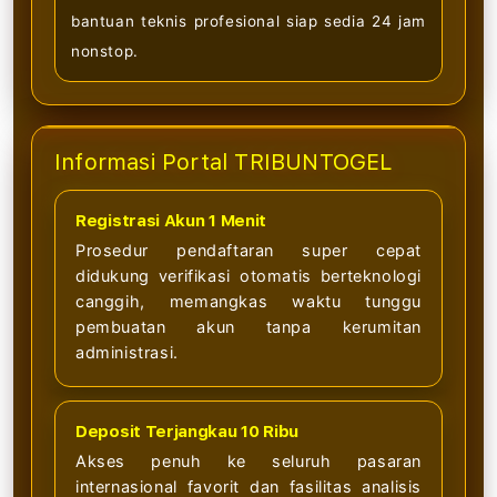
bantuan teknis profesional siap sedia 24 jam
nonstop.
Informasi Portal TRIBUNTOGEL
Registrasi Akun 1 Menit
Prosedur pendaftaran super cepat
didukung verifikasi otomatis berteknologi
canggih, memangkas waktu tunggu
pembuatan akun tanpa kerumitan
administrasi.
Deposit Terjangkau 10 Ribu
Akses penuh ke seluruh pasaran
internasional favorit dan fasilitas analisis