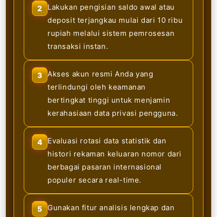
Lakukan pengisian saldo awal atau
deposit terjangkau mulai dari 10 ribu
rupiah melalui sistem pemrosesan
transaksi instan.
Akses akun resmi Anda yang
terlindungi oleh keamanan
bertingkat tinggi untuk menjamin
kerahasiaan data privasi pengguna.
Evaluasi rotasi data statistik dan
histori rekaman keluaran nomor dari
berbagai pasaran internasional
populer secara real-time.
Gunakan fitur analisis lengkap dan