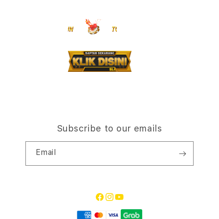
Contact Us
Trade-in
PREDIKSI TOGEL
Why Shop at TRIBUNTOGEL
FAQ
Traveller’s Reservation
Elush Corporate Website
Privacy Policy
Site Terms of Use
Subscribe to our emails
Email
Facebook
Instagram
YouTube
Payment