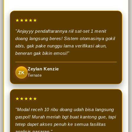
TRIBUNTOGEL.
★★★★★
"Anjayyy pendaftarannya riil sat-set 1 menit
doang langsung beres! Sistem otomasinya gokil
abis, gak pake nunggu lama verifikasi akun,
beneran gak bikin emosi!"
Zeylan Kenzie
ZK
Ternate
★★★★★
"Modal receh 10 ribu doang udah bisa langsung
gaspol! Murah meriah bgt buat kantong gue, tapi
tetep dapet akses penuh ke semua fasilitas
analisis pasaran."