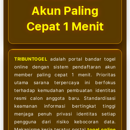
Akun Paling
Cepat 1 Menit
TRIBUNTOGEL
adalah portal bandar togel
online dengan sistem pendaftaran akun
member paling cepat 1 menit. Prioritas
utama sarana terpercaya ini berfokus
terhadap kemudahan pembuatan identitas
resmi calon anggota baru. Standardisasi
keamanan informasi bertingkat tinggi
menjaga penuh privasi identitas setiap
pengguna dari risiko kebocoran data.
Mekanisme kerja teratur portal
togel online