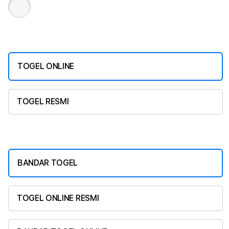
Model
TOGEL ONLINE
TOGEL RESMI
LAYANAN
BANDAR TOGEL
TOGEL ONLINE RESMI