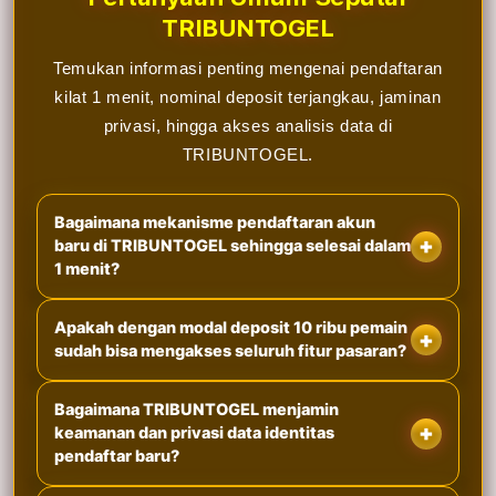
TRIBUNTOGEL
Temukan informasi penting mengenai pendaftaran
kilat 1 menit, nominal deposit terjangkau, jaminan
privasi, hingga akses analisis data di
TRIBUNTOGEL.
Bagaimana mekanisme pendaftaran akun
+
baru di TRIBUNTOGEL sehingga selesai dalam
1 menit?
Proses registrasi berjalan serba instan berkat
Apakah dengan modal deposit 10 ribu pemain
+
teknologi verifikasi otomatis canggih dan
sudah bisa mengakses seluruh fitur pasaran?
infrastruktur jaringan mutakhir yang memangkas
birokrasi pendaftaran tanpa kerumitan
Ya, deposit terjangkau 10 ribu rupiah memberikan
Bagaimana TRIBUNTOGEL menjamin
administrasi.
fleksibilitas penuh bagi pendaftar baru untuk
+
keamanan dan privasi data identitas
langsung menikmati seluruh fasilitas analisis
pendaftar baru?
statistik tebak nomor dan memilih pasaran