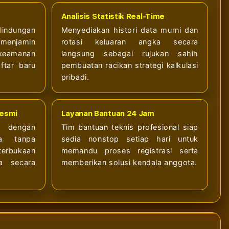
Analisis Statistik Real-Time
ndungan
Menyediakan histori data murni dan
 menjamin
rotasi keluaran angka secara
 keamanan
langsung sebagai rujukan sahih
ftar baru
pembuatan racikan strategi kalkulasi
pribadi.
Resmi
Layanan Bantuan 24 Jam
a dengan
Tim bantuan teknis profesional siap
ta tanpa
sedia nonstop setiap hari untuk
erbukaan
memandu proses registrasi serta
a secara
memberikan solusi kendala anggota.