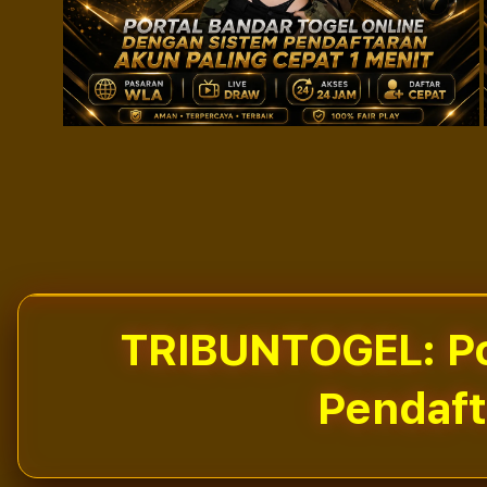
Open
Open
Open
media
media
media
4
6
8
in
in
in
modal
modal
modal
TRIBUNTOGEL: Po
Pendaft