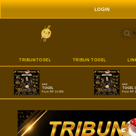
LOGIN
TRIBUNTOGEL
TRIBUN TOGEL
LIN
NEW
NEW
TOGEL
TOGEL 
From RP 10.000
From RP 1
Skip to
product
information