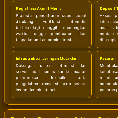
Registrasi Akun 1 Menit
Deposit 
Prosedur pendaftaran super cepat
Akses p
didukung verifikasi otomatis
internasi
berteknologi canggih, memangkas
analisis
waktu tunggu pembuatan akun
modal de
tanpa kerumitan administrasi.
ribu rupia
Infrastruktur Jaringan Mutakhir
Pasaran 
Dukungan sistem otomasi dan
Membuk
server andal memastikan kelancaran
kebebas
pemrosesan formulir serta
resmi u
pengolahan transaksi saldo secara
memetaka
instan dan akuntabel.
pasaran p