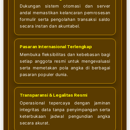
Dukungan sistem otomasi dan server
andal memastikan kelancaran pemrosesan
formulir serta pengolahan transaksi saldo
secara instan dan akuntabel.
Pasaran Internasional Terlengkap
Membuka fleksibilitas dan kebebasan bagi
setiap anggota resmi untuk mengevaluasi
serta memetakan pola angka di berbagai
pasaran populer dunia.
Transparansi & Legalitas Resmi
Operasional tepercaya dengan jaminan
integritas data tanpa penyimpangan serta
keterbukaan jadwal pengundian angka
secara akurat.