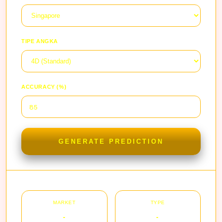
TIPE ANGKA
ACCURACY (%)
GENERATE PREDICTION
MARKET
TYPE
-
-