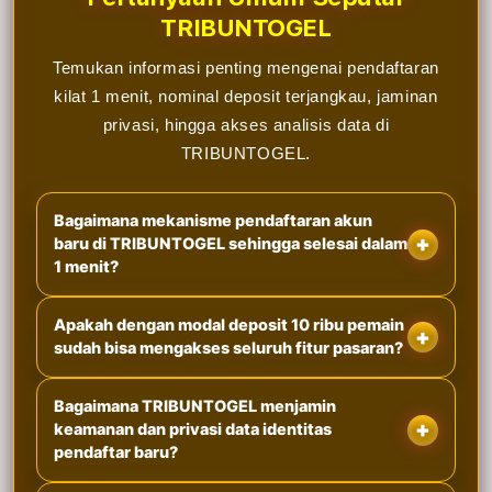
TRIBUNTOGEL
Temukan informasi penting mengenai pendaftaran
kilat 1 menit, nominal deposit terjangkau, jaminan
privasi, hingga akses analisis data di
TRIBUNTOGEL.
Bagaimana mekanisme pendaftaran akun
+
baru di TRIBUNTOGEL sehingga selesai dalam
1 menit?
Proses registrasi berjalan serba instan berkat
Apakah dengan modal deposit 10 ribu pemain
+
teknologi verifikasi otomatis canggih dan
sudah bisa mengakses seluruh fitur pasaran?
infrastruktur jaringan mutakhir yang memangkas
birokrasi pendaftaran tanpa kerumitan
Ya, deposit terjangkau 10 ribu rupiah memberikan
Bagaimana TRIBUNTOGEL menjamin
administrasi.
fleksibilitas penuh bagi pendaftar baru untuk
+
keamanan dan privasi data identitas
langsung menikmati seluruh fasilitas analisis
pendaftar baru?
statistik tebak nomor dan memilih pasaran