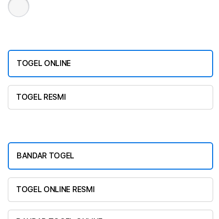
Model
TOGEL ONLINE
TOGEL RESMI
LAYANAN
BANDAR TOGEL
TOGEL ONLINE RESMI