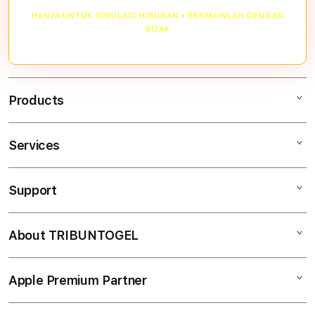
HANYA UNTUK SIMULASI HIBURAN • BERMAINLAH DENGAN
BIJAK
Products
Services
TOGEL ONLINE
BANDAR TOGEL
Support
AppleCare+
TOGEL ONLINE RESMI
Corporate
LINK TOGEL ONLINE
About TRIBUNTOGEL
My Account
TOGEL
APK TOGEL
Collection & Delivery
Elush Service Provider
LINK TOGEL
Apple Premium Partner
About Us
Returns & Exchanges
Financing Options
HAIDAH TOGEL
Find an TRIBUNTOGEL near you