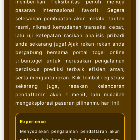
memberikan fleksibilitas penuh menuju
pasaran internasional favorit. Segera
selesaikan pembuatan akun melalui tautan
resmi, nikmati kemudahan transaksi cepat,
lalu uji ketepatan racikan analisis pribadi
anda sekarang juga! Ajak rekan-rekan anda
bergabung bersama portal togel online
tribuntogel untuk merasakan pengalaman
berdiskusi prediksi terbaik, efisien, aman,
serta menguntungkan. Klik tombol registrasi
sekarang juga, rasakan kelancaran
pendaftaran akun 1 menit, lalu mulailah
mengeksplorasi pasaran pilihanmu hari ini!
Experience
Menyediakan pengalaman pendaftaran akun
serba praktis hanya dalam 1 menit dengan