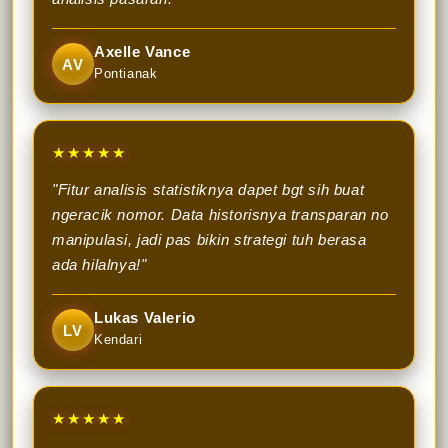
Axelle Vance
AV
Pontianak
★★★★★
"Fitur analisis statistiknya dapet bgt sih buat
ngeracik nomor. Data historisnya transparan no
manipulasi, jadi pas bikin strategi tuh berasa
ada hilalnya!"
Lukas Valerio
LV
Kendari
★★★★★