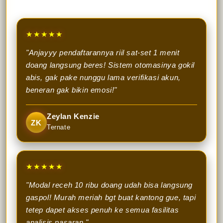
TRIBUNTOGEL.
★★★★★
"Anjayyy pendaftarannya riil sat-set 1 menit
doang langsung beres! Sistem otomasinya gokil
abis, gak pake nunggu lama verifikasi akun,
beneran gak bikin emosi!"
Zeylan Kenzie
ZK
Ternate
★★★★★
"Modal receh 10 ribu doang udah bisa langsung
gaspol! Murah meriah bgt buat kantong gue, tapi
tetep dapet akses penuh ke semua fasilitas
analisis pasaran."