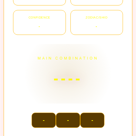
CONFIDENCE
ZODIAC/SHIO
-
-
MAIN COMBINATION
----
-
-
-