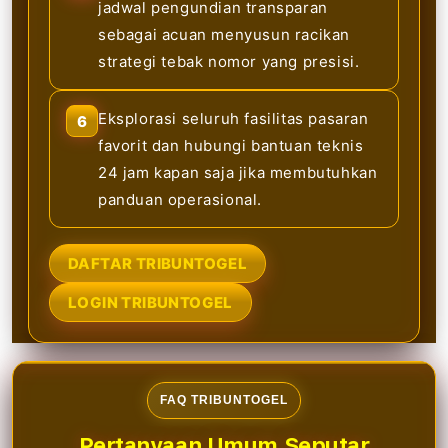
jadwal pengundian transparan
sebagai acuan menyusun racikan
strategi tebak nomor yang presisi.
Eksplorasi seluruh fasilitas pasaran
favorit dan hubungi bantuan teknis
24 jam kapan saja jika membutuhkan
panduan operasional.
DAFTAR TRIBUNTOGEL
LOGIN TRIBUNTOGEL
FAQ TRIBUNTOGEL
Pertanyaan Umum Seputar