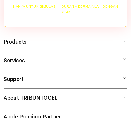
HANYA UNTUK SIMULASI HIBURAN • BERMAINLAH DENGAN
BIJAK
Products
Services
TOGEL ONLINE
BANDAR TOGEL
Support
AppleCare+
TOGEL ONLINE RESMI
Corporate
LINK TOGEL ONLINE
About TRIBUNTOGEL
My Account
TOGEL
APK TOGEL
Collection & Delivery
Elush Service Provider
LINK TOGEL
Apple Premium Partner
About Us
Returns & Exchanges
Financing Options
HAIDAH TOGEL
Find an TRIBUNTOGEL near you