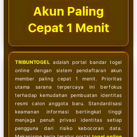
Akun Paling
Cepat 1 Menit
TRIBUNTOGEL
adalah portal bandar togel
online dengan sistem pendaftaran akun
member paling cepat 1 menit. Prioritas
utama sarana terpercaya ini berfokus
terhadap kemudahan pembuatan identitas
resmi calon anggota baru. Standardisasi
keamanan informasi bertingkat tinggi
menjaga penuh privasi identitas setiap
pengguna dari risiko kebocoran data.
Mekanisme kerja teratur portal
togel online