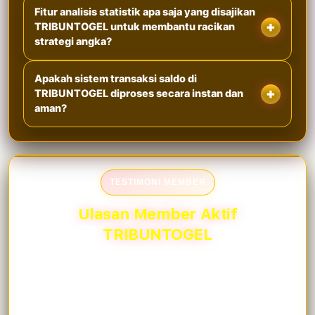
TRIBUNTOGEL menerapkan standardisasi sistem
internasional favorit.
Fitur analisis statistik apa saja yang disajikan
keamanan informasi bertingkat tinggi untuk
+
TRIBUNTOGEL untuk membantu racikan
melindungi penuh kerahasiaan identitas dan data
strategi angka?
pribadi setiap pendaftar dari risiko kebocoran.
Anggota memperoleh akses histori rekaman data
Apakah sistem transaksi saldo di
sah tanpa rekayasa, pemetaan pola keluaran
+
TRIBUNTOGEL diproses secara instan dan
efisien, serta evaluasi rotasi statistik pasaran
aman?
internasional secara real-time sebagai rujukan
Tentu, sistem pengolahan transaksi diolah secara
kalkulasi pribadi.
otomatis dan cepat untuk menjamin fleksibilitas
pengelolaan saldo anggota yang transparan,
TESTIMONI MEMBER
akuntabel, serta didukung tim teknis 24 jam
nonstop.
Ulasan Member Aktif
TRIBUNTOGEL
Cerita jujur para member yang telah merasakan
langsung kelengkapan pasaran, analisis pola
terstruktur, serta kenyamanan bertaruh di