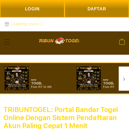
LOGIN
DAFTAR
Loading store
Cart
NEW
NEW
TOGEL
TOGEL ONLINE
From RP 10.000
From RP 10.000
NEW
TRIBUNTOGEL: Portal Bandar Togel
Online Dengan Sistem Pendaftaran
Akun Paling Cepat 1 Menit