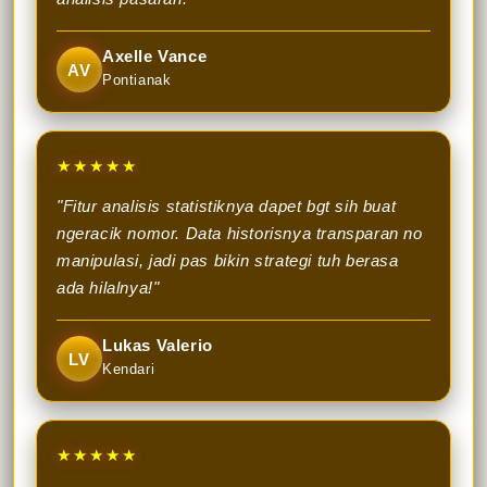
Axelle Vance
AV
Pontianak
★★★★★
"Fitur analisis statistiknya dapet bgt sih buat
ngeracik nomor. Data historisnya transparan no
manipulasi, jadi pas bikin strategi tuh berasa
ada hilalnya!"
Lukas Valerio
LV
Kendari
★★★★★