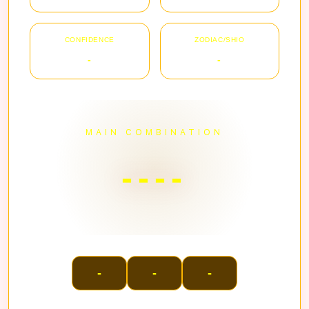
CONFIDENCE
ZODIAC/SHIO
-
-
MAIN COMBINATION
----
-
-
-