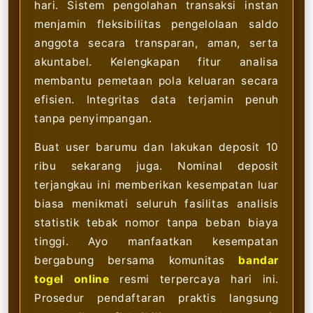
hari. Sistem pengolahan transaksi instan
menjamin fleksibilitas pengelolaan saldo
anggota secara transparan, aman, serta
akuntabel. Kelengkapan fitur analisa
membantu pemetaan pola keluaran secara
efisien. Integritas data terjamin penuh
tanpa penyimpangan.
Buat user barumu dan lakukan deposit 10
ribu sekarang juga. Nominal deposit
terjangkau ini memberikan kesempatan luar
biasa menikmati seluruh fasilitas analisis
statistik tebak nomor tanpa beban biaya
tinggi. Ayo manfaatkan kesempatan
bergabung bersama komunitas
bandar
togel online
resmi terpercaya hari ini.
Prosedur pendaftaran praktis langsung