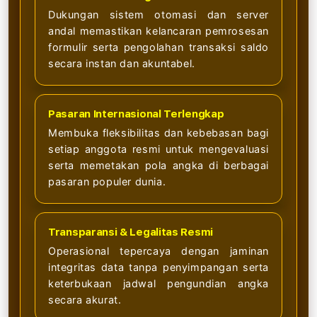
Dukungan sistem otomasi dan server
andal memastikan kelancaran pemrosesan
formulir serta pengolahan transaksi saldo
secara instan dan akuntabel.
Pasaran Internasional Terlengkap
Membuka fleksibilitas dan kebebasan bagi
setiap anggota resmi untuk mengevaluasi
serta memetakan pola angka di berbagai
pasaran populer dunia.
Transparansi & Legalitas Resmi
Operasional tepercaya dengan jaminan
integritas data tanpa penyimpangan serta
keterbukaan jadwal pengundian angka
secara akurat.