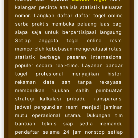
kalangan pecinta analisis statistik keluaran
nomor. Langkah daftar daftar togel online
serba praktis membuka peluang luas bagi
siapa saja untuk berpartisipasi langsung.
Setiap anggota togel online resmi
memperoleh kebebasan mengevaluasi rotasi
statistik berbagai pasaran internasional
populer secara real-time. Layanan bandar
togel profesional menyajikan histori
rekaman data sah tanpa rekayasa,
memberikan rujukan sahih pembuatan
strategi kalkulasi pribadi. Transparansi
jadwal pengundian resmi menjadi jaminan
mutu operasional utama. Dukungan tim
bantuan teknis siap sedia memandu
pendaftar selama 24 jam nonstop setiap