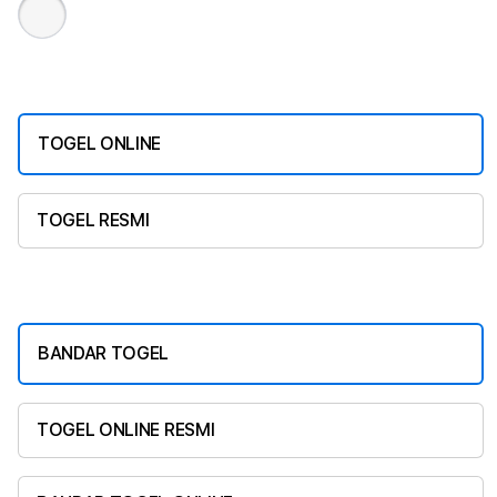
Model
TOGEL ONLINE
TOGEL RESMI
LAYANAN
BANDAR TOGEL
TOGEL ONLINE RESMI