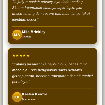
"Jujurly masalah privacy-nya tiada tanding.
Sistem keamanan datanya lapis-lapis, jadi
makin tenang dan secure pas main tanpa takut
identitas bocor!"
Milo Brinkley
MB
Jambi
★★★★★
"Katalog pasarannya bejibun cuy, bebas milih
mana aja! Plus pengolahan saldo depo/wd
gercep parah, beneran transparan dan akuntabel
portalnya!"
Kaelen Kenzie
KK
Mataram