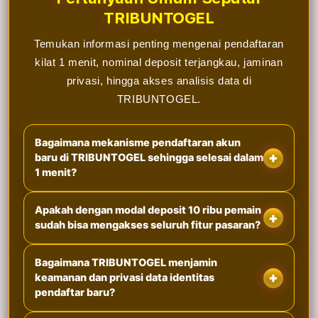
TRIBUNTOGEL
Temukan informasi penting mengenai pendaftaran
kilat 1 menit, nominal deposit terjangkau, jaminan
privasi, hingga akses analisis data di
TRIBUNTOGEL.
Bagaimana mekanisme pendaftaran akun
+
baru di TRIBUNTOGEL sehingga selesai dalam
1 menit?
Proses registrasi berjalan serba instan berkat
Apakah dengan modal deposit 10 ribu pemain
+
teknologi verifikasi otomatis canggih dan
sudah bisa mengakses seluruh fitur pasaran?
infrastruktur jaringan mutakhir yang memangkas
birokrasi pendaftaran tanpa kerumitan
Ya, deposit terjangkau 10 ribu rupiah memberikan
Bagaimana TRIBUNTOGEL menjamin
administrasi.
fleksibilitas penuh bagi pendaftar baru untuk
+
keamanan dan privasi data identitas
langsung menikmati seluruh fasilitas analisis
pendaftar baru?
statistik tebak nomor dan memilih pasaran