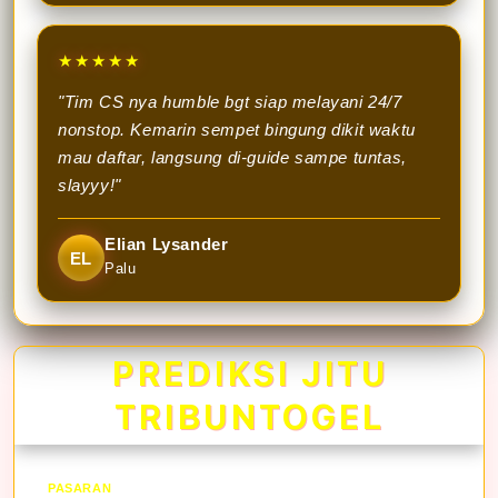
★★★★★
"Tim CS nya humble bgt siap melayani 24/7
nonstop. Kemarin sempet bingung dikit waktu
mau daftar, langsung di-guide sampe tuntas,
slayyy!"
Elian Lysander
EL
Palu
PREDIKSI JITU
TRIBUNTOGEL
PASARAN