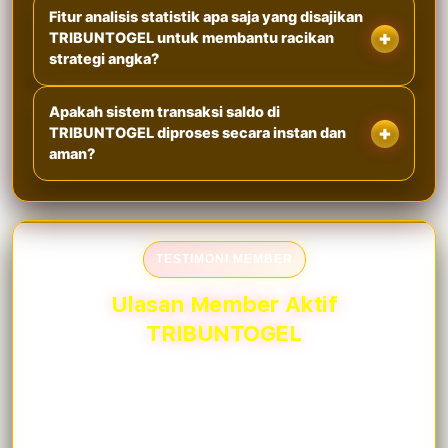
TRIBUNTOGEL menerapkan standardisasi sistem
internasional favorit.
Fitur analisis statistik apa saja yang disajikan
keamanan informasi bertingkat tinggi untuk
+
TRIBUNTOGEL untuk membantu racikan
melindungi penuh kerahasiaan identitas dan data
strategi angka?
pribadi setiap pendaftar dari risiko kebocoran.
Anggota memperoleh akses histori rekaman data
Apakah sistem transaksi saldo di
sah tanpa rekayasa, pemetaan pola keluaran
+
TRIBUNTOGEL diproses secara instan dan
efisien, serta evaluasi rotasi statistik pasaran
aman?
internasional secara real-time sebagai rujukan
Tentu, sistem pengolahan transaksi diolah secara
kalkulasi pribadi.
otomatis dan cepat untuk menjamin fleksibilitas
pengelolaan saldo anggota yang transparan,
TESTIMONI MEMBER
akuntabel, serta didukung tim teknis 24 jam
nonstop.
Ulasan Member Aktif
TRIBUNTOGEL
Cerita jujur para member yang telah merasakan
langsung kelengkapan pasaran, analisis pola
terstruktur, serta kenyamanan bertaruh di