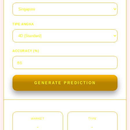
TIPE ANGKA
ACCURACY (%)
GENERATE PREDICTION
MARKET
TYPE
-
-