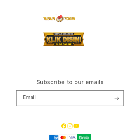
Contact Us
Trade-in
PREDIKSI TOGEL
Why Shop at TRIBUNTOGEL
FAQ
Traveller’s Reservation
Elush Corporate Website
Privacy Policy
Site Terms of Use
Subscribe to our emails
Email
Facebook
Instagram
YouTube
Payment