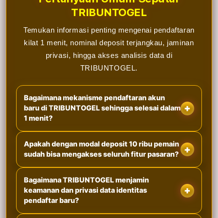
TRIBUNTOGEL
Temukan informasi penting mengenai pendaftaran
kilat 1 menit, nominal deposit terjangkau, jaminan
privasi, hingga akses analisis data di
TRIBUNTOGEL.
Bagaimana mekanisme pendaftaran akun
+
baru di TRIBUNTOGEL sehingga selesai dalam
1 menit?
Proses registrasi berjalan serba instan berkat
Apakah dengan modal deposit 10 ribu pemain
+
teknologi verifikasi otomatis canggih dan
sudah bisa mengakses seluruh fitur pasaran?
infrastruktur jaringan mutakhir yang memangkas
birokrasi pendaftaran tanpa kerumitan
Ya, deposit terjangkau 10 ribu rupiah memberikan
Bagaimana TRIBUNTOGEL menjamin
administrasi.
fleksibilitas penuh bagi pendaftar baru untuk
+
keamanan dan privasi data identitas
langsung menikmati seluruh fasilitas analisis
pendaftar baru?
statistik tebak nomor dan memilih pasaran