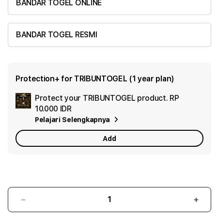
BANDAR TOGEL ONLINE
BANDAR TOGEL RESMI
Protection+ for TRIBUNTOGEL (1 year plan)
Protect your TRIBUNTOGEL product.
RP
Add
10.000 IDR
App
Pelajari Selengkapnya
Car
Add
Quantity
Decrease
Incr
quantity
quant