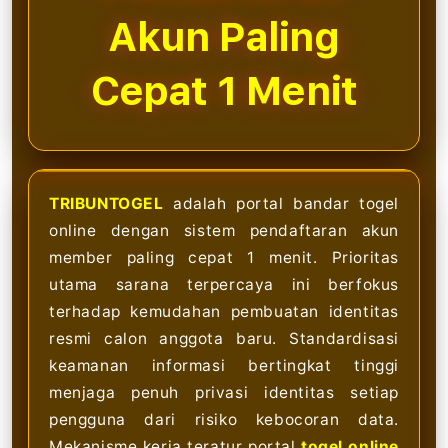
Akun Paling
Cepat 1 Menit
TRIBUNTOGEL
adalah portal bandar togel
online dengan sistem pendaftaran akun
member paling cepat 1 menit. Prioritas
utama sarana terpercaya ini berfokus
terhadap kemudahan pembuatan identitas
resmi calon anggota baru. Standardisasi
keamanan informasi bertingkat tinggi
menjaga penuh privasi identitas setiap
pengguna dari risiko kebocoran data.
Mekanisme kerja teratur portal
togel online