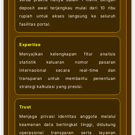
deposit awal terjangkau mulai dari 10 ribu
rupiah untuk akses langsung ke seluruh
fasilitas portal.
Expertise
Menyajikan kelengkapan fitur analisis
statistik keluaran nomor pasaran
internasional secara real-time dan
transparan untuk membantu penentuan
strategi kalkulasi yang presisi.
Trust
Menjaga privasi identitas anggota melalui
keamanan data bertingkat tinggi, didukung
operasional transparan serta layanan