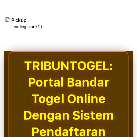
for
for
Get it fast
TRIBUNTOGEL
TRI
Pickup
Loading store
TRIBUNTOGEL:
Portal Bandar
Togel Online
Dengan Sistem
Pendaftaran