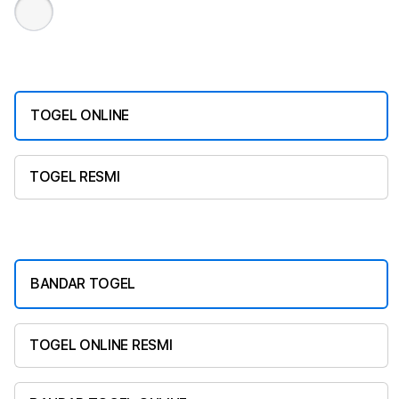
Model
TOGEL ONLINE
TOGEL RESMI
LAYANAN
BANDAR TOGEL
TOGEL ONLINE RESMI