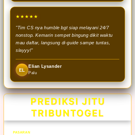
★★★★★
"Tim CS nya humble bgt siap melayani 24/7
nonstop. Kemarin sempet bingung dikit waktu
mau daftar, langsung di-guide sampe tuntas,
slayyy!"
Elian Lysander
EL
Palu
PREDIKSI JITU
TRIBUNTOGEL
PASARAN