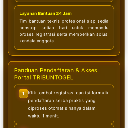
Layanan Bantuan 24 Jam
Tim bantuan teknis profesional siap sedia
nonstop setiap hari untuk memandu
proses registrasi serta memberikan solusi
kendala anggota.
Panduan Pendaftaran & Akses
Portal TRIBUNTOGEL
Klik tombol registrasi dan isi formulir
pendaftaran serba praktis yang
diproses otomatis hanya dalam
waktu 1 menit.