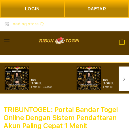
LOGIN
DAFTAR
Loading store
Cart
NEW
NEW
TOGEL
TOGEL ONLINE
From RP 10.000
From RP 10.000
NEW
TRIBUNTOGEL: Portal Bandar Togel
Online Dengan Sistem Pendaftaran
Akun Paling Cepat 1 Menit